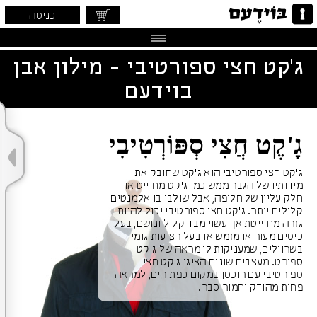
כניסה
ג'קט חצי ספורטיבי - מילון אבן
בוידעם
גָ'קֶט חֲצִי סְפּוֹרְטִיבִי
ג'קט חצי ספורטיבי הוא ג'קט שחובק את
מידותיו של הגבר ממש כמו ג'קט מחוייט או
חלק עליון של חליפה, אבל שולבו בו אלמנטים
קלילים יותר. ג'קט חצי ספורטיבי יכול להיות
גזרה מחוייטת אך עשוי מבד קליל ונושם, בעל
כיסים מעור או מזמש או בעל רצועות גומי
בשרוולים, שמעניקות לו מראה של ג'קט
ספורט. מעצבים שונים הציגו ג'קט חצי
ספורטיבי עם רוכסן במקום כפתורים, למראה
פחות מהודק וחמור סבר.