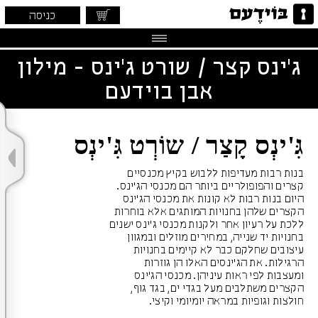
כניסה
ג'ינס קצר / שורט ג'ינס - מילון
אבן בוידעם
גִּ'ינְס קָצַר / שוֹרְט גִּ'ינְס
בנות רבות מעדיפות ללבוש בקיץ מכנסיים
קצרים והפופולריים ביותר הם מכנסי הג'ינס.
היום בנות רבות לא קונות את מכנסי הג'ינס
הקצרים שלהן בחנויות המותגים אלא בוחרות
ללכת על רעיון אחר ולקנות מכנסי ג'ינס ישנים
בחנויות יד שנייה, במחירים מוזלים ובמגוון
עיצובים שחלקם כבר לא קיימים בחנויות
הרגילות. את הג'ינסים האלו הן גוזרות
ומעצבות לפי ראות עיניהן. מכנסי הג'ינס
הקצרים משתלבים מעל בגדי ים, בגד גוף,
חולצות וגופיות במראה יומיומי וקיצי.