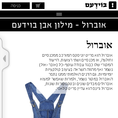
כניסה
אוברול - מילון אבן בוידעם
אוברול
אוברול הוא פריט יוניסקס המורכב ממכנסיים
וחולצה, או מכנסיים ושתי רצועות. הייעוד
המקורי שלו כבגד עבודה עוטף-כל (אובר-אול)
נשמר ואף מהווה השראה בעיצוב קולקציות
יומיומיות. גם הדנים האלמותי ממנו נתפר
האוברול במקור נשמר, ולמרות שאפשר למצוא
אוברולים מבדים שונים ובטקסטורות שונות,
אוברול ג'ינס הוא עדיין פריט קלאסי.