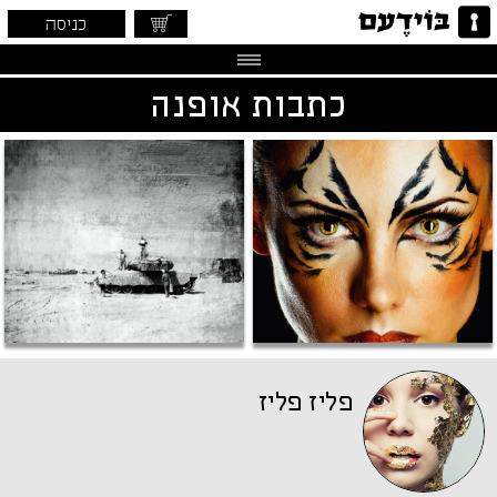
כניסה
כתבות אופנה
פליז פליז