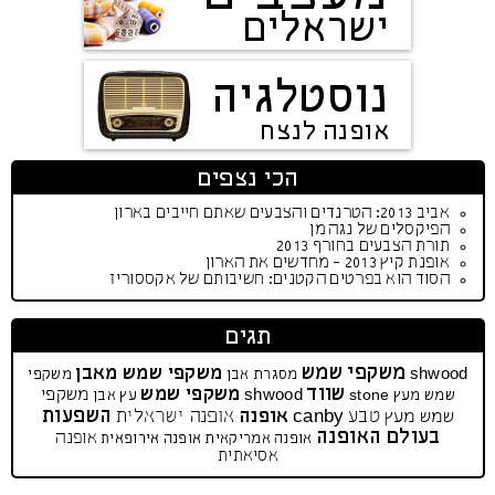
ישראלים
נוסטלגיה
אופנה לנצח
הכי נצפים
אביב 2013: הטרנדים והצבעים שאתם חייבים בארון
הפיקסלים של נגה מן
תורת הצבעים בחורף 2013
אופנת קיץ 2013 - מחדשים את הארון
הסוד הוא בפרטים הקטנים: חשיבותם של אקססוריז
תגים
משקפי שמש
משקפי שמש מאבן
shwood
מסגרת אבן
משקפי
שווד
משקפי שמש
משקפי
שמש מעץ
stone
shwood
עץ
אבן
השפעות
טבע
אופנה
אופנה ישראלית
שמש מעץ
canby
בעולם האופנה
אופנה
אופנה אמריקאית
אופנה אירופאית
אסיאתית