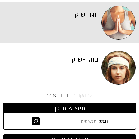
יוגה שיק
בוהו-שיק
<< הקודם
| 1 |
הבא >>
חיפוש תוכן
חפש: