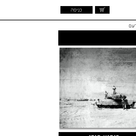
כניסה
דעם
שראלית