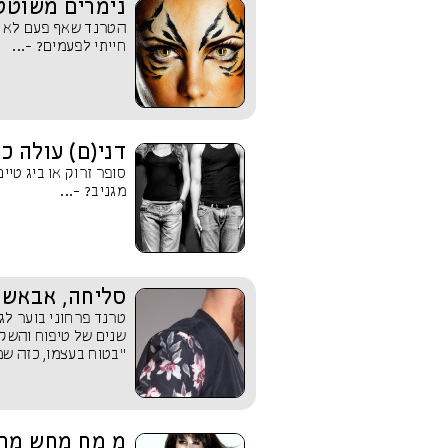
נימרים משוטט
הטרנד שאף פעם לא הו
חייתי לפעמים? -...
דני(ם) עולה כ
סופר זרוק או ביג טיי
מגניב? -...
סליחה, אבאשל
טרנד פרחוני בוער לג
שנים של טיפוח והשקיי
"בטוח בעצמו, כזה שמב
מ מח מחש מחש