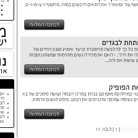
כתב
שף עור ומאוורר את התאים היבשים במוח. מחשוף וי ע-מ-ו-ק
לכתבה המלאה
מ
יש
תחת לבגדים
ת כל כך להלבשה תחתונה? וכיצד אימוץ סגנון החיים של
 את חייך. - האם את מכירה נשים מסוימות שפשוט נוטפות
נו
 עושות את זה?...
לכתבה המלאה
או
את הפופיק
וי במחלוקת מתמקם בנחת במרכז הבמה ועושה סימנים של בא
חיי
ם נשימה עמוקה ומכניסים את הבטן. פוסט לנשים זורמות.
הפי
תור
אופנת ק
לכתבה המלאה
הס
אק
 הקודם
| 1 |
הבא >>