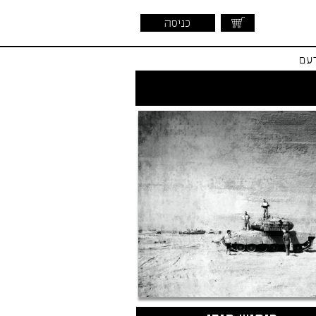
כניסה
דעם
שראלית