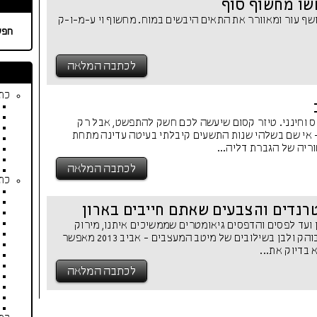
ו מחשוף סוף
שף עור ומאוורר את התאים היבשים במוח. מחשוף וי ע-מ-ו-ק
חפש
לכתבה המלאה
כתב
יס וחינני. טיזר קסום שיעשה לכם חשק להתפשט, אבל רק
 אי שם בשלהי שנות התשעים קיבלתי בעיטה עדינה מתחת
ריה של הגברת דליה...
לכתבה המלאה
כתב
 ועד לפסים והדפסים גיאומטרים שממשיכים איתנו, מירוק
האמרלד ועד לצהוב בוהק ולבן בשילובים של מיטב המעצבים - אביב 2013 מאפשר
בדיוק את...
לכתבה המלאה