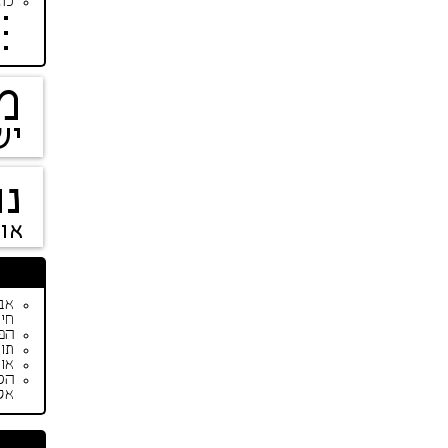
כתב
מ
יש
נו
או
חיי
הפי
תור
אופנת ק
הס
אק