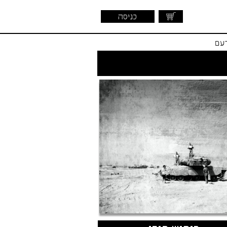
כניסה
דעם
שראלית