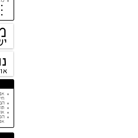
כתב
מ
יש
נו
או
חיי
הפי
תור
אופנת ק
הס
אק