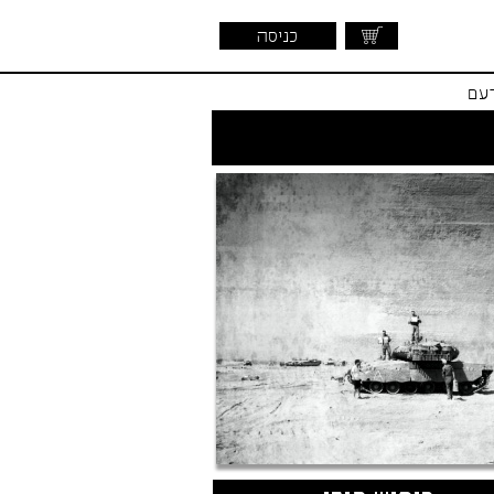
כניסה
דעם
שראלית