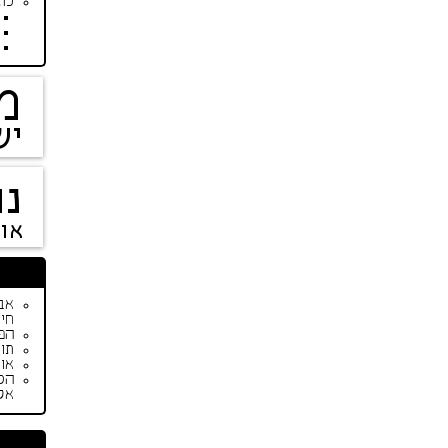
כתב
מ
יש
נו
או
חיי
הפי
תור
אופנת ק
הס
אק