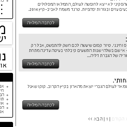
כתב
הסקיני לא ייצא לחופשה לעולם, התמלאו המסלולים
במכנסיים רחבים בצבעים עזים ובגזרות יפהפיות. טרנד משמח לאביב-קיץ 2014.
לכתבה המלאה
מ
יש
יס וחינני. טיזר קסום שיעשה לכם חשק להתפשט, אבל רק
 אי שם בשלהי שנות התשעים קיבלתי בעיטה עדינה מתחת
נו
ריה של הגברת דליה...
לכתבה המלאה
או
חותי.
מאז' לעולם הגברי יוצאת מהארון בקיץ הקרוב. קוקו שאנל
חיי
הפי
תור
אופנת ק
לכתבה המלאה
הס
אק
 הקודם
| 1 |
הבא >>