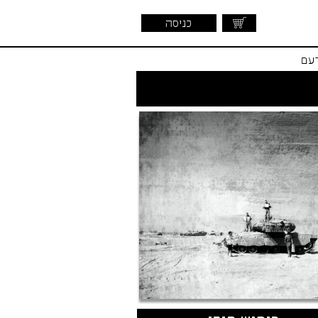
כניסה
דעם
שראלית