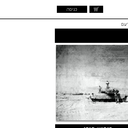
כניסה
דעם
שראלית