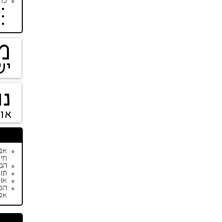
כתב
מ
יש
נו
או
חיי
הפי
תור
אופנת ק
הס
אק