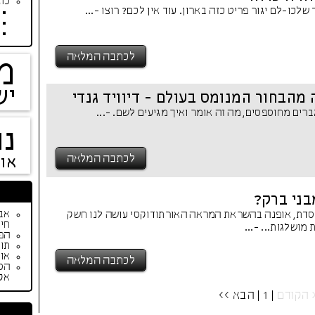
כתב
 שלכו-לם יגור פריט כזה בארון. עוד אין לכם? רוצו -...
לכתבה המלאה
מ
יש
מהבחור המנומס בעולם - דיוויד גנדי
רים מחוספסים, מה זה אומר ואיך מגיעים לשם. -...
נו
לכתבה המלאה
או
בני ברק?
דת, אופנה בהשראת המראה האורתודוקסי עושה לנו חשק
חיי
מושלגות... -...
הפי
תור
אופנת ק
לכתבה המלאה
הס
אק
 הקודם
| 1 |
הבא >>