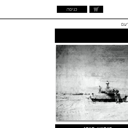
כניסה
דעם
שראלית