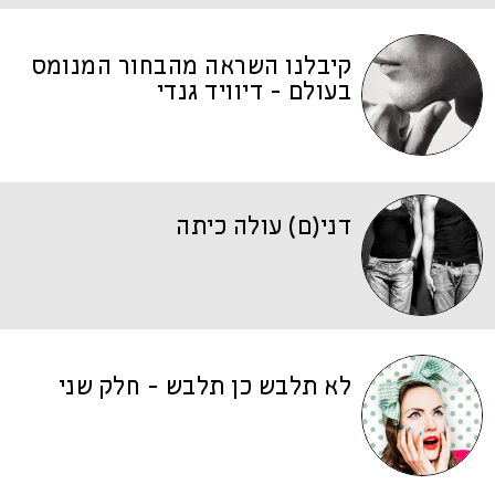
קיבלנו השראה מהבחור המנומס
בעולם - דיוויד גנדי
דני(ם) עולה כיתה
לא תלבש כן תלבש - חלק שני