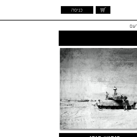
כניסה
דעם
שראלית