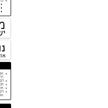
כתב
מ
יש
נו
או
חיי
הפי
תור
אופנת ק
הס
אק