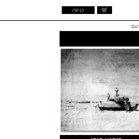
כניסה
דעם
שראלית