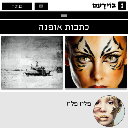
כניסה
כתבות אופנה
פליז פליז