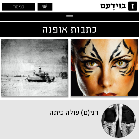
כניסה
כתבות אופנה
דני(ם) עולה כיתה