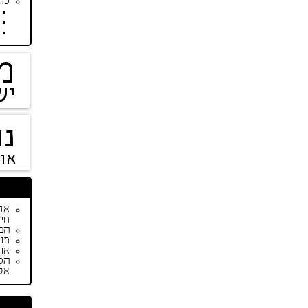
כתב
מ
יש
נו
או
חיי
הפי
תור
אופנת ק
הס
אק