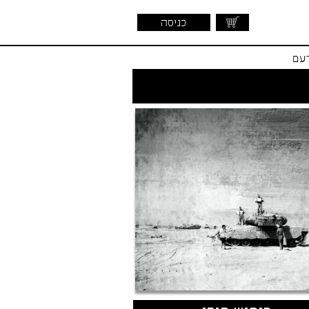
כניסה
דעם
שראלית