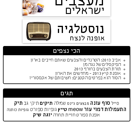
מעצבים
ישראלים
נוסטלגיה
אופנה לנצח
הכי נצפים
אביב 2013: הטרנדים והצבעים שאתם חייבים בארון
הפיקסלים של נגה מן
תורת הצבעים בחורף 2013
אופנת קיץ 2013 - מחדשים את הארון
הסוד הוא בפרטים הקטנים: חשיבותם של אקססוריז
תגים
סוף עונה
תיק
שמלה
תיקים
תיקי גב
סייל
מבצעים
ג'ינס
התעמלות
דמוי עור
meow
טייץ
גופיות ספורט
גופיות כותנה
יוגה שיק
חזיית תחרה
אופנת ספורט