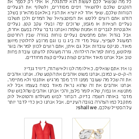
כל מה שנשאר לכם לעשות הוא להתגלח, או אולי רק לספר את
הזקנים שלכם ולהשאיר זיפים מסודרים, ולשלוף את הנעליים
הנוחות שלכם. שאף אחד לא יוציא את הניו באלאנס מהארון בשלב
הזה!! אתם רוצים ללטש את הפוטנציאל של המדים ולכן תשלבו
נעליים חצאיות או מגפון, שרוכים יפה ובעלי עקב קטן. נעליים
אלגנטיות לגברים זו אמנות שלמה ואנחנו נדבר עליה בפעם אחרת,
אבל בגדול אתם מחפשים נעליים נוחות בגזרה שבין החרטום
המעוגל לשפיצי. עגול מדי זה ביג נו נו וגם מרובע לחלוטין מיושן
מאוד. סניקס עובדות אבל גם איתן, אתם רוצים לכוון למראה בוגר
ומלוטש, פחות למראה הילדותי. גזרה מעוגלת לדעתנו עובדת פחות
טוב אבל אנחנו מאוד אוהבים קצות נעליים קצת מחודדים.
נו אז? אתם שואלים. כאילו מה לנו ולאיש הזה, דיוויד גנדי?
ה-ק-ט-ע כמובן.אנחנו פשוט אוהבים את הקטע שלו. אנחנו אוהבים
את זה שכל מה שעובר ממנו דרך מסך מרגיש אותנטי ולא מתיימר.
אנחנו אוהבים את זה שהוא נראה מאוד בטוח בעצמו אבל לא
מתנשא או נפוח, שלא לומר פלצן, והכי אנחנו אוהבים שהלבוש שלו
מדבר באותה השפה בדיוק. הבחור לבוש מעולה!! והטוטאל לוק
מתקבל כמו הצהרה בגובה העיניים. אבל אנחנו כאן כדי לדבר יותר
על הסטייל שלכם. shall we?