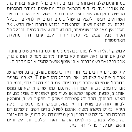
במחוזותינו שלנו ח-ם והרבה גברים נוהגים כן להתאבזר באחת כזו.
גם אנחנו בעד כי קווי המתאר שלה מתאימים למידת החספוס
הרצויה. חוץ מזה שמי רוצה להריח כמו עיגולי זיעה אחוריים. את
השרוולים אפשר לקפל ברישול בימים חמים או לחילופין בכלל
ללכת על חולצת פשתן ולהתאבזר בכובע פדורה נאה מקש. אל
תגידו אין מצב לפני שניסיתם, הכובע הזה עושה קסמים. ובכלל כל
הכיף שבלהתגבש על סגנון ייחודי לכם עובר דרך מחלקת
האקססוריז.
לבוש קז'ואלי הוא לדעתנו שפה ממש מתוחכמת. הוא פשוט בתחביר
שלו, אם תרצו, זאת אומרת לא במיוחד מורכב מפריטי הוט קוטור,
אבל בכל זאת כשמדברים אותו שוטף אפשר להגיד אינסוף דברים.
לוק שאנחנו אוהבים במיוחד הוא הכי פשוט בעולם, ג'ינס וטי שרט.
אתם רוצים שחולצת הטי אכן תתנהג כמו האות T ולא כמו גופיית
כדורסל או משהו שהתכווץ בכביסה. צמוד במידה זה גברי, ובמיוחד
אם צירפתם אביזר שמזוהה איתכם כמו שרשרת שאתם ממש
אוהבים, טבעת, משקפי שמש או צעיף קטן לאופנתיים שביניכם. גם
הצבע, החיתוך, הבד והטקסטורה משחקים תפקיד חשוב, ומומלץ
לבחור גזרה עם צווארון וי או עגול, ובעיקר רפוי מעט כדי שלא
תיראו כאילו מישהו מוציא אתכם לטיול. בדים דקים ונושמים הם
הברכה הכי גדולה של הקיץ חוץ מלימונדה על החוף, אז התאבזרו
נא בשלל צבעים שהולמים את גוון העור שלכם ותנו לשחורים
והאפורים לנוח עד לחורף הבא.