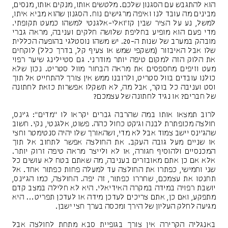
הוא להתגבש עם הסגנון שלכם. מלטשים אותו, מנקים אותו, מנסים,
מבינים מה עובד לנו ואיפה מרגישים נוח. הסגנון שהוא מביא איתו,
למשל, נע על הציר שבין קז'ואלי-אלגנטי למשהו כמעט תקופתי.
מדי פעם הוא מופיע בחליפת שלושה חלקים ועניבה, מראה גברי
מובהק במערב של שנות ה-20. יש משהו נוסטלגי בהופעה הכללית
שלו אבל האיבזור (משקפי שמש או צעיף קל, בדרך כלל) לוקחים
את הלוק הזה למקום טיפה יותר מודרני. גם סטיילינג שיער רפוי
מעט וזיפים מחספסים את מראה הבחור מוול סטריט. נכון שלא
כולנו עובדים בוול סטריט, ולרובנו ממש אין צורך להתחייט אל תוך
וסט ועניבה כל בוקר, אבל מה, לא תשקלו אפשרות כזאת לחתונה
של חברים? או נגיד לחתונה של עצמכם?
לרוב תמצאו אותו במה שהרבה גברים יקראו לו "מדים": ג'ינס,
חולצה מכופתרת לבנה וג'קט כחול כהה. פשוט, אלגנטי, נקי. חשוב
שהג'ינס יישב צמוד אבל לא מדי, ושהאורך שלו יהיה סנטימטר וחצי
או שניים מעל גובה העקב. את החולצה אפשר לתחוב אל תוך
המכנסיים ולהוסיף חגורה, או לא ולייצר מראה טיפה זרוק יותר.
אלא אם כן אתם מאובזרים בעניבה, מה שאתם בטח לא עושים כל
שני וחמישי, כפתרו את החולצה עד למעלה פחות כפתור אחד. אל
תחנטו את עצמכם, שחררו כפתור, זה יפה. החולצה, כמו הג'ינס,
יושבת רפויה במידה במקרה האידיאלי. היא לא חלילה במצב קדם
מתפקע, ואם כן, אתם צריכים לעדכן מידה או לעדכן תפריט… היא
מגיעה לחלק העליון של הירך ומכסה בערך חצי ישבן.
באנגליה הקרירה אין צורך בגופיית סבא מתחת לחולצה אבל