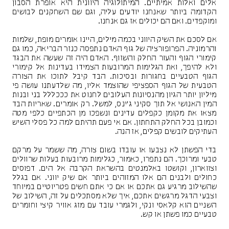
אלים ואלות אמיתיים. המיתולוגיה היוונית היא אופרת הסבון
הקדומה ביותר שאנחנו יודעים עליה, וגם שם השחקנים לבושים
ומוקפדים. ואם הם יכולים אז גם אנחנו.
אם לסכם את השיק היווני בכמה מילים, היינו אומרים מופת, שלמות
והרמוניה. הפרופורציה של גוף האדם נתפסה כנזר הבריאה, כמו גם
קימורי הגוף והעור החלק והשזוף. האדם היה זה שעשה את הבגד
ולא להיפך, ואת הגלימות המרובעות הצמידו בעדינות אל קימורי
הגוף הטבעיים בחגורות ובסיכות. הבד קיבל לתוכו את הצורה
הטבעית של הגוף הספציפי שהוצמד אליו, מה שלדעתנו עושה פי
מיליון יותר הגיון מהנסיונות העלובים לחנוט את כככללל בני ובנות
המין האנושי אל תוך סקיני ג'ינס, למשל. רק אומרים. שאריות הבד
מצאו את מקומן כקפלים עדינים ונשפכו מן הכתפיים כלפי מטה
וכמובן בכל החלק התחתון. אם אי פעם תהיתם למה כל פסלי השיש
העתיקים לובשים קפלים, אז הנה.
בדי הפשתן לא נצבעו או עובדו בשום צורה, מה ששמר על מרקם
טבעי ומרוכך. הם נתפרו, כאמור, כגלימות מרובעות בעלות שרוולים
וצווארון, וקושטו באלמנטים בהשראת הקרבה אל הים. דפוסים
כחולים ולבנים הם אלו המזוהים ביותר אם שיק יווני. אם בגלל
שהשילוב מרגיע גם אתכם או אם כי אתם חשים פטריוטיים במיוחד
וצבעי הדגל מרגשים אתכם, איך שלא מסתכלים על זה, השילוב של
השניים הוא קלאסי ונקי, ולגמרי עובד עם מזג אוויר קיצי וחומרים
טבעיים כמו פשתן או קש.