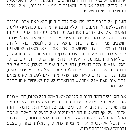
אלת המרוץ. במקרה הזה היינו הולכים דווקא על הגרסה האלגנטית
של סנדלי הגלדיאטורים, ומאזברים ממש בעדינות, ואולי אולי
מוסיפים תכשיט ראש עדין.
העניין של הכתף החשופה אצל גברים ביוון הוא קצת אחר. מדובר
היה בגלימת לוחמים, בדרך כלל בצבע אדומה, שנרכסה מעל גלימת
הפשתן שלבשו. לתרגם את הגלימה המסויימת הזו לחיי היומיום
שלנו יתקבל כמו הפרעה נפשית או כמו תחפושת אבל אנחנו
חושבים שמחווה צנועה בדמותו של תיק צד, למשל, יכולה להיות
נחמדה מאוד, וגם שימושית. אם אתם לא מאלה שחושבים
שתכשיטים זה "של בנות", צמיד כסוף רחב מידות יחסית, ומעוטר,
יכול להיות תוספת מעולה למראה בהשראת השיק היווני. אם תבדקו
תגלו שזאוס, מלך האלים, נהג לענוד שניים כאלה, אחד על כל
מפרק יד. אנחנו מבינים שזה לגמרי עניין של סגנון אופנתי וטעם,
מצד שני יש דברים כאלה שעד שלא מתחילים לעשות, לא מוצאים
בהם שום טעם אבל אחרי… הו האחרי לעולם לא יהיה אותו הדבר
בלעדיהם...
את הסנדלים המדוברים תוכלו למצוא באמת בכל מקום, הרי אומנם
אנחנו לא יוונים אבל גם אבותינו הבינו את הקטע ויצרו לעצמם את
מה שאנחנו קוראים לו סנדלים תנכיים. הכיף הוא שהמגוון הוא
אדיר, ועל אף הפשטות הפונקציונלית של הנעליים האלה, שבסך
הכל נועדו לעטוף את הרגל בימים חמים ולהיות נוחות, הן יכולות
להתקבל אלגנטיות או יומיומיות לחלוטין, כתלות בגזרה, בצבע
ובחומר שממנו הן תפורות.