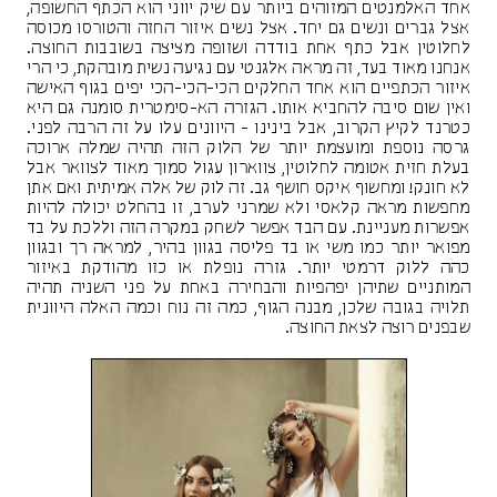
אחד האלמנטים המזוהים ביותר עם שיק יווני הוא הכתף החשופה,
אצל גברים ונשים גם יחד. אצל נשים איזור החזה והטורסו מכוסה
לחלוטין אבל כתף אחת בודדה ושזופה מציצה בשובבות החוצה.
אנחנו מאוד בעד, זה מראה אלגנטי עם נגיעה נשית מובהקת, כי הרי
איזור הכתפיים הוא אחד החלקים הכי-הכי-הכי יפים בגוף האישה
ואין שום סיבה להחביא אותו. הגזרה הא-סימטרית סומנה גם היא
כטרנד לקיץ הקרוב, אבל בינינו - היוונים עלו על זה הרבה לפני.
גרסה נוספת ומועצמת יותר של הלוק הזה תהיה שמלה ארוכה
בעלת חזית אטומה לחלוטין, צווארון עגול סמוך מאוד לצוואר אבל
לא חונק! ומחשוף איקס חושף גב. זה לוק של אלה אמיתית ואם אתן
מחפשות מראה קלאסי ולא שמרני לערב, זו בהחלט יכולה להיות
אפשרות מעניינת. עם הבד אפשר לשחק במקרה הזה וללכת על בד
מפואר יותר כמו משי או בד פליסה בגוון בהיר, למראה רך ובגוון
כהה ללוק דרמטי יותר. גזרה נופלת או כזו מהודקת באיזור
המותניים שתיהן יפהפיות והבחירה באחת על פני השניה תהיה
תלויה בגובה שלכן, מבנה הגוף, כמה זה נוח וכמה האלה היוונית
שבפנים רוצה לצאת החוצה.