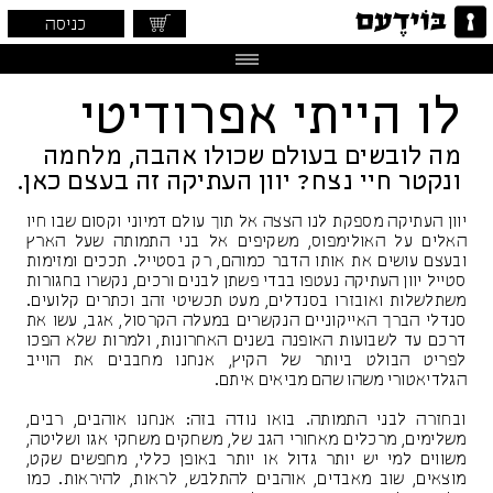
כניסה
לו הייתי אפרודיטי
מה לובשים בעולם שכולו אהבה, מלחמה
ונקטר חיי נצח? יוון העתיקה זה בעצם כאן.
יוון העתיקה מספקת לנו הצצה אל תוך עולם דמיוני וקסום שבו חיו
האלים על האולימפוס, משקיפים אל בני התמותה שעל הארץ
ובעצם עושים את אותו הדבר כמוהם, רק בסטייל. תככים ומזימות
סטייל יוון העתיקה נעטפו בבדי פשתן לבנים ורכים, נקשרו בחגורות
משתלשלות ואובזרו בסנדלים, מעט תכשיטי זהב וכתרים קלועים.
סנדלי הברך האייקוניים הנקשרים במעלה הקרסול, אגב, עשו את
דרכם עד לשבועות האופנה בשנים האחרונות, ולמרות שלא הפכו
לפריט הבולט ביותר של הקיץ, אנחנו מחבבים את הוייב
הגלדיאטורי משהו שהם מביאים איתם.
ובחזרה לבני התמותה. בואו נודה בזה: אנחנו אוהבים, רבים,
משלימים, מרכלים מאחורי הגב של, משחקים משחקי אגו ושליטה,
משווים למי יש יותר גדול או יותר באופן כללי, מחפשים שקט,
מוצאים, שוב מאבדים, אוהבים להתלבש, לראות, להיראות. כמו