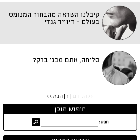
קיבלנו השראה מהבחור המנומס
בעולם - דיוויד גנדי
סליחה, אתם מבני ברק?
<< הקודם
| 1 |
הבא >>
חיפוש תוכן
חפש: