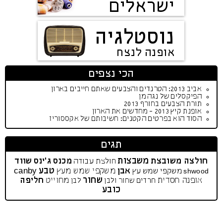
ישראלים
נוסטלגיה
אופנה לנצח
הכי נצפים
אביב 2013: הטרנדים והצבעים שאתם חייבים בארון
הפיקסלים של נגה מן
תורת הצבעים בחורף 2013
אופנת קיץ 2013 - מחדשים את הארון
הסוד הוא בפרטים הקטנים: חשיבותם של אקססוריז
תגים
משבצות
חולצה משובצת
מכנס ג'ינס
שווד
חולצת עבודה
טבע
אבן
משקפי שמש מעץ
משקפי שמש
עץ
canby
shwood
שחור
אופנה חסדית
מחוייט
חליפה
חרדים
שחור ולבן
לבן
כובע