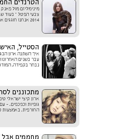
הטרנדים החמים של סתיו 13
מינימליזם מול פאנק ס
צבעי הפטל – בעוד שב
2014 אנחנו חוגגים את הסתיו...
הסטייל, האישי
איך השתנה ארון הבגד
עבר בשנים האחרונות
נבחר בקפידה. המודעו
מתכוננים לסתי
ארון קיצי ישראלי טיפ
גופיות וכפכפים. - ע
החורפית. באמצעות כמ
מחממים אבל קל