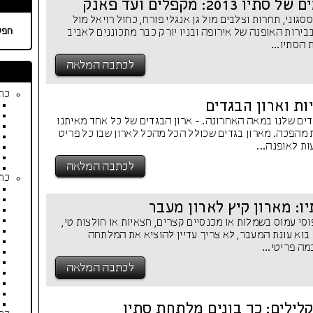
20: מקפלים ועד פאנק
סגוני, תחרות וצלבים מול גן אנגלי פורח, כחול רויאל מול
חפש
בירות האופנה של אירופה ובניו יורק כבר מתכוננים לאביב
לכתבה המלאה
כתב
ות וארון הבגדים
ים שלנו במאה האחרונה. - ארון הבגדים של כל אחד מאיתנו
 מהפכה. מארון בגדים שכולל הכל מהכל לארון שבו כל פריט
ת לאופנה...
לכתבה המלאה
כתב
ו: מארון קיץ לארון מעבר
וסי עמוס בשמלות או מכנסיים קצרים, חצאיות או חולצות טי,
ם בוא עונת המעבר, לא צריך עדיין להוציא את המלתחה
ה פריטי...
לכתבה המלאה
ילים: כך בונים מלתחת סתיו