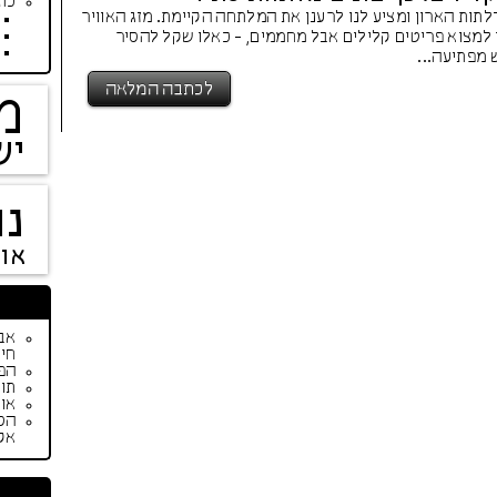
כתב
לתות הארון ומציע לנו לרענן את המלתחה הקיימת. מזג האוויר
 למצוא פריטים קלילים אבל מחממים, - כאלו שקל להסיר
מפתיעה...
לכתבה המלאה
מ
יש
נו
או
חיי
הפי
תור
אופנת ק
הס
אק