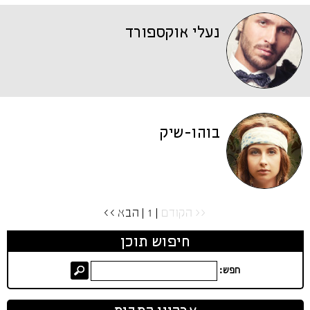
נעלי אוקספורד
בוהו-שיק
<< הקודם
| 1 |
הבא >>
חיפוש תוכן
חפש: