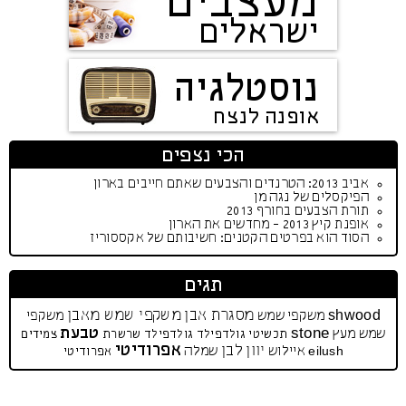
מעצבים
ישראלים
נוסטלגיה
אופנה לנצח
הכי נצפים
אביב 2013: הטרנדים והצבעים שאתם חייבים בארון
הפיקסלים של נגה מן
תורת הצבעים בחורף 2013
אופנת קיץ 2013 - מחדשים את הארון
הסוד הוא בפרטים הקטנים: חשיבותם של אקססוריז
תגים
מסגרת אבן
משקפי שמש מאבן
shwood
משקפי שמש
משקפי
טבעת
stone
שמש מעץ
תכשיטי גולדפילד
גולדפילד
שרשרת
צמידים
אפרודיטי
יוון
לבן
איילוש
שמלה
eilush
אפרודיטי