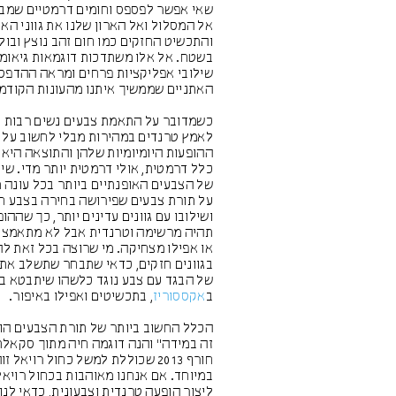
שאי אפשר לפספס וחומים דרמטיים שמבי
אל המסלול ואל הארון שלנו את גווני הא
והתכשיט החזקים כמו חום זהב נוצץ ובול
בשטח. אל אלו משתדכות דוגמאות גיאומט
שילובי אפליקציות פרחים ומראה ההדפס
האתניים שממשיך איתנו מהעונות הקודמ
כשמדובר על התאמת צבעים נשים רבות נ
לאמץ טרנדים במהירות מבלי לחשוב על
ההופעות היומיומיות שלהן והתוצאה היא
כלל דרמטית, אולי דרמטית יותר מדי. שיל
של הצבעים האופנתיים ביותר בכל עונה
על תורת צבעים שפירושה בחירה בצבע ח
ושילובו עם גוונים עדינים יותר, כך שההו
תהיה מרשימה וטרנדית אבל לא מתאמצת
או אפילו מצחיקה. מי שרוצה בכל זאת 
בגוונים חזקים, כדאי שתבחר שתשלב את
של הבגד עם צבע נוגד כלשהו שיתבטא בק
ב
אקססוריז
, בתכשיטים ואפילו באיפור.
הכלל החשוב ביותר של תורת הצבעים הו
זה במידה" והנה דוגמה חיה מתוך סקאלת
חורף 2013 שכוללת למשל כחול רויאל ז
במיוחד. אם אנחנו מאוהבות בכחול רויאל
ליצור הופעה טרנדית וצבעונית, כדאי לנו