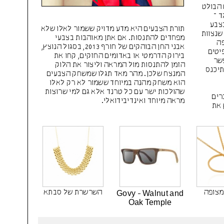
 הבולט
ד –
בצבע
תורת הצבעים היא מדע מדויק ששמור לאלו שלא
שנצוות
מפחדים להתנסות. אם אתן מאוהבות בצבעי
פה
אבני החן הבוהקים של חורף 2013, בסגול הנוצץ,
יטים
בירוק הדרמטי או באדומים החזקים, קחו את
פשר
הזמן להתנסות מול המראה וליצור את הלוק
תיכנס
המנצח שלכן. מהר מאד תגלו שמשחק הצבעים
הוא משחק מהנה במיוחד ששמור לא רק לאלו
שהולכות ישר עם כל טרנד אלא גם למי שרוצות
רים
מראה מיוחד ואינדיבידואלי.
 את
 מצופה
השרשרת של סבתא
Govy - Walnut and
Oak Temple