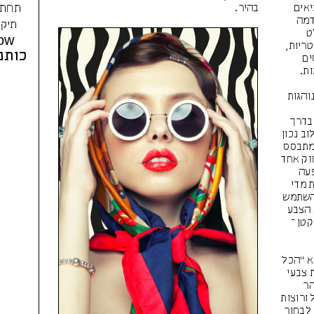
תחתו
אים
בהיר.
דמה
תיקי
ט
ow
ריות,
כותנ
ים
ות.
והגות
 בדרך
וב נכון
 מתבסס
זק אחד
פעה
 מדי
להשתמש
 הצבע
טן –
א "הכל
 צבעי
והר
 ורוצות
 לבחור