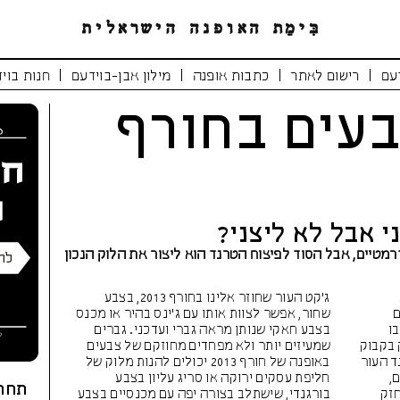
|
|
|
|
עם
רישום לאתר
כתבות אופנה
מילון אבן-בוידעם
חנות בוי
עים בחורף
י אבל לא ליצני?
קים ודרמטיים, אבל הסוד לפיצוח הטרנד הוא ליצור את הלוק הנכון
ג'קט העור שחוזר אלינו בחורף 2013, בצבע
ם
שחור, אפשר לצוות אותו עם ג'ינס בהיר או מכנס
בו
בצבע חאקי שנותן מראה גברי ועדכני. גברים
 בקבוק
שמעיזים יותר ולא מפחדים מחוזקם של צבעים
ד העור
באופנה של חורף 2013 יכולים להנות מלוק של
,
חליפת עסקים ירוקה או סריג עליון בצבע
תחר
חזק
בורגנדי, שישתלב בצורה יפה עם מכנסיים בצבע