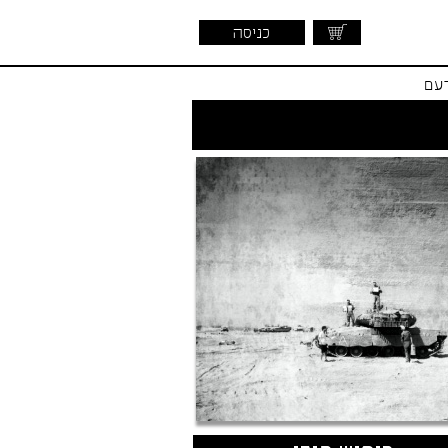
כניסה
דעם
שראלית