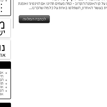
כתב
ל קו האופנה הקרוב - כמה פעמים תהינו אם הוינטיג' ואופנת
ת בעשור האחרון, השתלטו באחת על כל מה שהכרנו...
לכתבה המלאה
מ
יש
נו
או
חיי
הפי
תור
אופנת ק
הס
אק