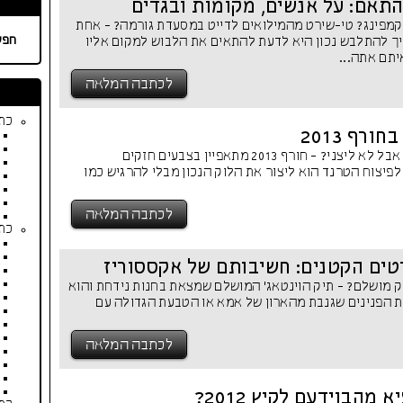
תאם: על אנשים, מקומות ובגדים
מפינג? טי-שירט מהמילואים לדייט במסעדת גורמה? - אחת
חפש
ך להתלבש נכון היא לדעת להתאים את הלבוש למקום אליו
יתם אתה...
לכתבה המלאה
כתב
רף 2013
איך ניצור לוק צבעוני אבל לא ליצני? - חורף 2013 מתאפיין בצבעים חזקים
לפיצוח הטרנד הוא ליצור את הלוק הנכון מבלי להרגיש כמו
לכתבה המלאה
כתב
טים הקטנים: חשיבותם של אקססוריז
ק מושלם? - תיק הוינטאג' המושלם שמצאת בחנות נידחת והוא
 הפנינים שגנבת מהארון של אמא או הטבעת הגדולה עם
לכתבה המלאה
מהבוידעם לקיץ 2012?