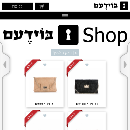
כניסה
x
| תיק קלאץ'
מחיר: ₪100
מחיר: ₪99