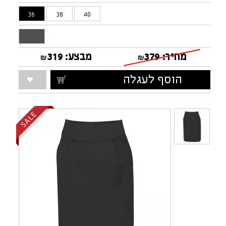
36
38
40
מחיר:
379
מבצע:
319
₪
₪
הוסף לעגלה