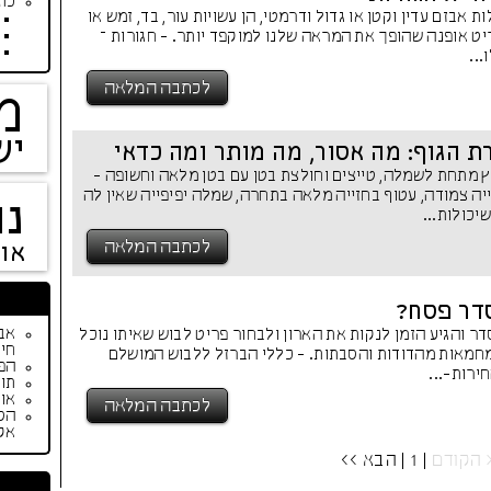
כתב
ת אבזם עדין וקטן או גדול ודרמטי, הן עשויות עור, בד, זמש או
יט אופנה שהופך את המראה שלנו למוקפד יותר. - חגורות –
...
לכתבה המלאה
מ
יש
 הגוף: מה אסור, מה מותר ומה כדאי
 מתחת לשמלה, טייצים וחולצת בטן עם בטן מלאה וחשופה -
יה צמודה, עטוף בחזייה מלאה בתחרה, שמלה יפיפייה שאין לה
נו
יכולות...
לכתבה המלאה
או
דר פסח?
ר והגיע הזמן לנקות את הארון ולבחור פריט לבוש שאיתו נוכל
חיי
מחמאות מהדודות והסבתות. - כללי הברזל ללבוש המושלם
הפי
ירות-...
תור
אופנת ק
לכתבה המלאה
הס
אק
 הקודם
| 1 |
הבא >>