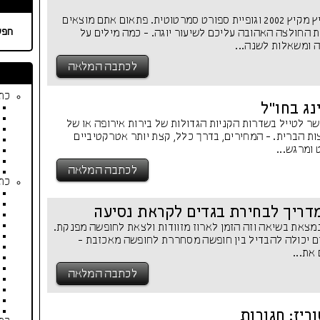
זה מתחיל במכנסי טייץ מקיץ 2002 וגופיית ספורט סמרטוטית. פתאום אתם מוצאים
חפש
 החולצה האהובה עליכם לשיעור יוגה. - כמה מילים על
ומשאלות לשנה...
לכתבה המלאה
כתב
ג בחו"ל
אשר לטייל בשדרות הקניות הגדולות של בירות אירופה או של
ת הברית. - המחירים, בדרך כלל, קצת יותר אטרקטיביים
 ומרגש...
לכתבה המלאה
כתב
דריך לבחירת בגדים לקראת נסיעה
נמצאת בשיאה וזה הזמן לארוז מזוודות ולצאת לחופשה מפנקת.
ים יכולה להבדיל בין חופשה מסחררת לחופשה מאכזבת -
את...
לכתבה המלאה
יז: חגורות