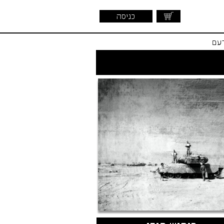
כניסה
דעם
שראלית